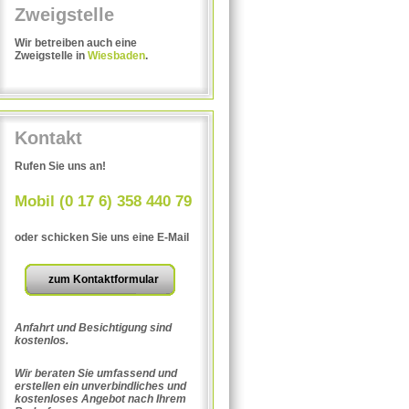
Zweigstelle
Umzug Porz
Umzug Rohdenkirchen
Wir betreiben auch eine
Zweigstelle in
Wiesbaden
.
Umzug SÃ¼lz
Umzug BrÃ¼ck
Kontakt
Rufen Sie uns an!
Mobil (0 17 6) 358 440 79
oder schicken Sie uns eine E-Mail
zum Kontaktformular
Anfahrt und Besichtigung sind
kostenlos.
Wir beraten Sie umfassend und
erstellen ein unverbindliches und
kostenloses Angebot nach Ihrem