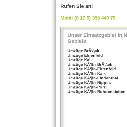
Rufen Sie an!
Mobil (0 17 6) 358 440 79
Unser Einsatzgebiet in 
Gebiete
Umzüge BrÃ¼ck
Umzüge Ehrenfeld
Umzüge Kalk
Umzüge KÃ¶ln-BrÃ¼ck
Umzüge KÃ¶ln-Ehrenfeld
Umzüge KÃ¶ln-Kalk
Umzüge KÃ¶ln-Lindenthal
Umzüge KÃ¶ln-Nippes
Umzüge KÃ¶ln-Porz
Umzüge KÃ¶ln-Rohdenkichen