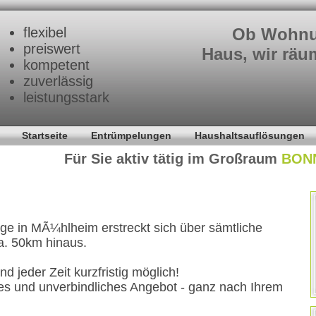
flexibel
Ob Wohnun
preiswert
Haus, wir räum
kompetent
zuverlässig
leistungsstark
Startseite
Entrümpelungen
Haushaltsauflösungen
Für Sie aktiv tätig im Großraum
BON
ge in MÃ¼hlheim erstreckt sich über sämtliche
Umz
a. 50km hinaus.
Umz
d jeder Zeit kurzfristig möglich!
ses und unverbindliches Angebot - ganz nach Ihrem