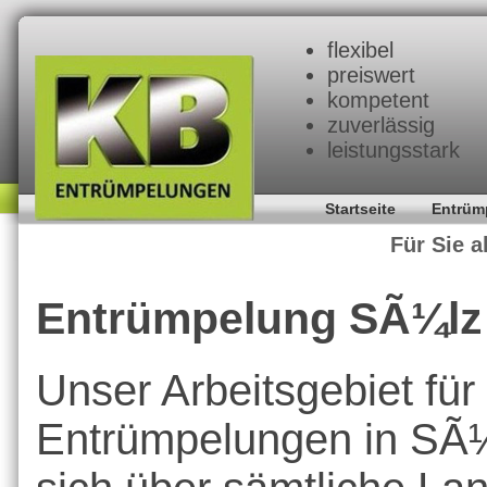
flexibel
preiswert
kompetent
zuverlässig
leistungsstark
Startseite
Entrüm
Für Sie a
Entrümpelung SÃ¼lz
Unser Arbeitsgebiet für
Entrümpelungen in SÃ¼