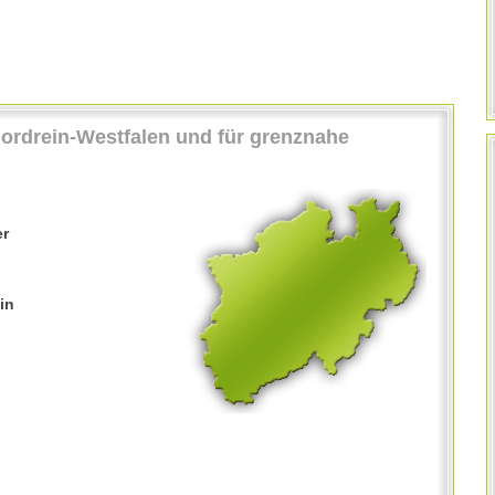
Nordrein-Westfalen und für grenznahe
er
in