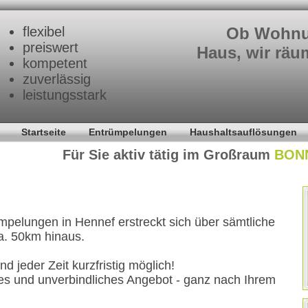
flexibel
Ob Wohnun
preiswert
Haus, wir räum
kompetent
zuverlässig
leistungsstark
Entr
Startseite
Entrümpelungen
Haushaltsauflösungen
En
Für Sie aktiv tätig im Großraum
BON
Entrü
ümpelungen in Hennef erstreckt sich über sämtliche
a. 50km hinaus.
d jeder Zeit kurzfristig möglich!
ses und unverbindliches Angebot - ganz nach Ihrem