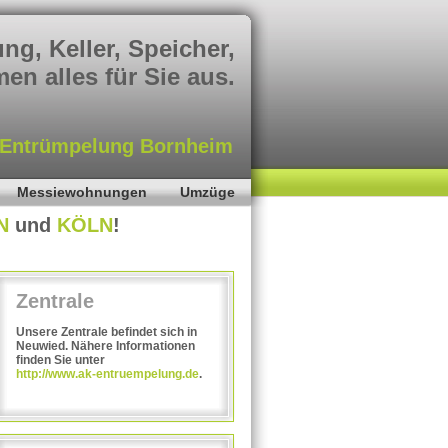
g, Keller, Speicher,
en alles für Sie aus.
Entrümpelung Wachtberg
Entrümpelung Alfter
Entrümpelung Bornheim
ümpelung KÃ¶nigswinter
Entrümpelung Lohmar
Messiewohnungen
Umzüge
trümpelung Niederkassel
N
und
KÖLN
!
Entrümpelung Rheinbach
mpelung Sankt Augustin
Entrümpelung Wachtberg
Zentrale
Entrümpelung Alfter
Unsere Zentrale befindet sich in
Neuwied. Nähere Informationen
finden Sie unter
http://www.ak-entruempelung.de
.